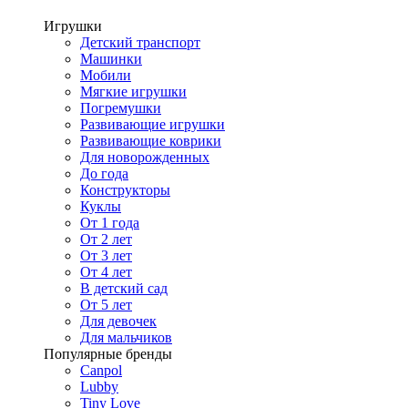
Игрушки
Детский транспорт
Машинки
Мобили
Мягкие игрушки
Погремушки
Развивающие игрушки
Развивающие коврики
Для новорожденных
До года
Конструкторы
Куклы
От 1 года
От 2 лет
От 3 лет
От 4 лет
В детский сад
От 5 лет
Для девочек
Для мальчиков
Популярные бренды
Canpol
Lubby
Tiny Love