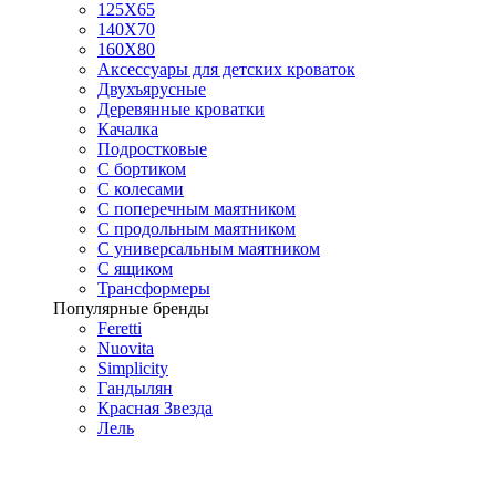
125X65
140Х70
160Х80
Аксессуары для детских кроваток
Двухъярусные
Деревянные кроватки
Качалка
Подростковые
С бортиком
С колесами
С поперечным маятником
С продольным маятником
С универсальным маятником
С ящиком
Трансформеры
Популярные бренды
Feretti
Nuovita
Simplicity
Гандылян
Красная Звезда
Лель