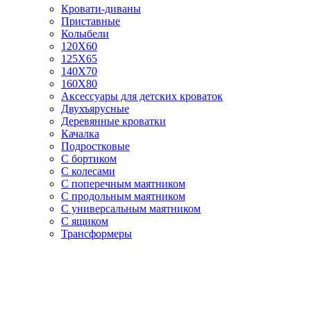
Кровати-диваны
Приставные
Колыбели
120Х60
125X65
140Х70
160Х80
Аксессуары для детских кроваток
Двухъярусные
Деревянные кроватки
Качалка
Подростковые
С бортиком
С колесами
С поперечным маятником
С продольным маятником
С универсальным маятником
С ящиком
Трансформеры