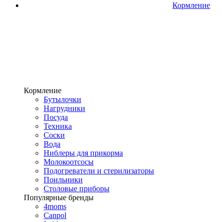
Кормление
Кормление
Бутылочки
Нагрудники
Посуда
Техника
Соски
Вода
Ниблеры для прикорма
Молокоотсосы
Подогреватели и стерилизаторы
Поильники
Столовые приборы
Популярные бренды
4moms
Canpol