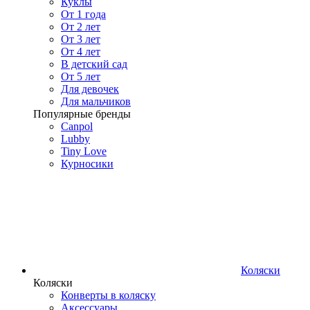
Куклы
От 1 года
От 2 лет
От 3 лет
От 4 лет
В детский сад
От 5 лет
Для девочек
Для мальчиков
Популярные бренды
Canpol
Lubby
Tiny Love
Курносики
Коляски
Коляски
Конверты в коляску
Аксессуары