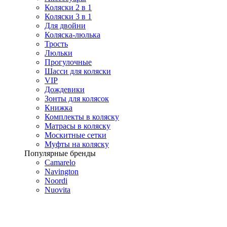
Коляски 2 в 1
Коляски 3 в 1
Для двойни
Коляска-люлька
Трость
Люльки
Прогулочные
Шасси для коляски
VIP
Дождевики
Зонты для колясок
Книжка
Комплекты в коляску
Матрасы в коляску
Москитные сетки
Муфты на коляску
Популярные бренды
Camarelo
Navington
Noordi
Nuovita