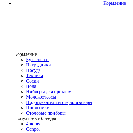
Кормление
Кормление
Бутылочки
Нагрудники
Посуда
Техника
Соски
Вода
Ниблеры для прикорма
Молокоотсосы
Подогреватели и стерилизаторы
Поильники
Столовые приборы
Популярные бренды
4moms
Canpol