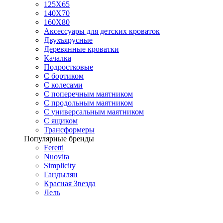
125X65
140Х70
160Х80
Аксессуары для детских кроваток
Двухъярусные
Деревянные кроватки
Качалка
Подростковые
С бортиком
С колесами
С поперечным маятником
С продольным маятником
С универсальным маятником
С ящиком
Трансформеры
Популярные бренды
Feretti
Nuovita
Simplicity
Гандылян
Красная Звезда
Лель