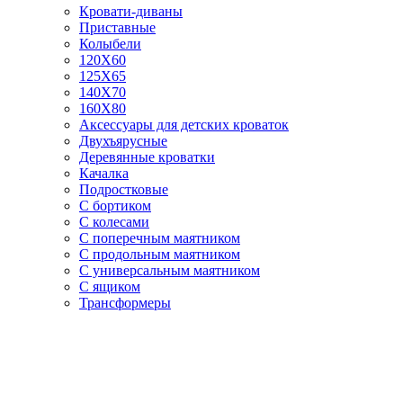
Кровати-диваны
Приставные
Колыбели
120Х60
125X65
140Х70
160Х80
Аксессуары для детских кроваток
Двухъярусные
Деревянные кроватки
Качалка
Подростковые
С бортиком
С колесами
С поперечным маятником
С продольным маятником
С универсальным маятником
С ящиком
Трансформеры