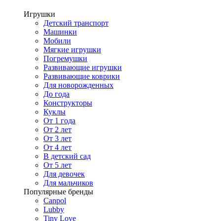
Игрушки
Детский транспорт
Машинки
Мобили
Мягкие игрушки
Погремушки
Развивающие игрушки
Развивающие коврики
Для новорожденных
До года
Конструкторы
Куклы
От 1 года
От 2 лет
От 3 лет
От 4 лет
В детский сад
От 5 лет
Для девочек
Для мальчиков
Популярные бренды
Canpol
Lubby
Tiny Love