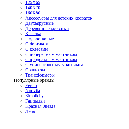
125X65
140Х70
160Х80
Аксессуары для детских кроваток
Двухъярусные
Деревянные кроватки
Качалка
Подростковые
С бортиком
С колесами
С поперечным маятником
С продольным маятником
С универсальным маятником
С ящиком
Трансформеры
Популярные бренды
Feretti
Nuovita
Simplicity
Гандылян
Красная Звезда
Лель