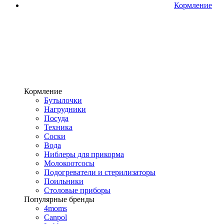
Кормление
Кормление
Бутылочки
Нагрудники
Посуда
Техника
Соски
Вода
Ниблеры для прикорма
Молокоотсосы
Подогреватели и стерилизаторы
Поильники
Столовые приборы
Популярные бренды
4moms
Canpol