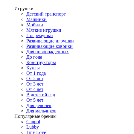
Игрушки
Детский транспорт
Машинки
Мобили
Мягкие игрушки
Погремушки
Развивающие игрушки
Развивающие коврики
Для новорожденных
До года
Конструкторы
Куклы
От 1 года
От 2 лет
От 3 лет
От 4 лет
В детский сад
От 5 лет
Для девочек
Для мальчиков
Популярные бренды
Canpol
Lubby
Tiny Love