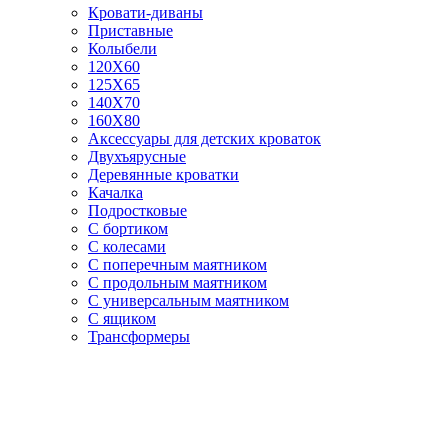
Кровати-диваны
Приставные
Колыбели
120Х60
125X65
140Х70
160Х80
Аксессуары для детских кроваток
Двухъярусные
Деревянные кроватки
Качалка
Подростковые
С бортиком
С колесами
С поперечным маятником
С продольным маятником
С универсальным маятником
С ящиком
Трансформеры