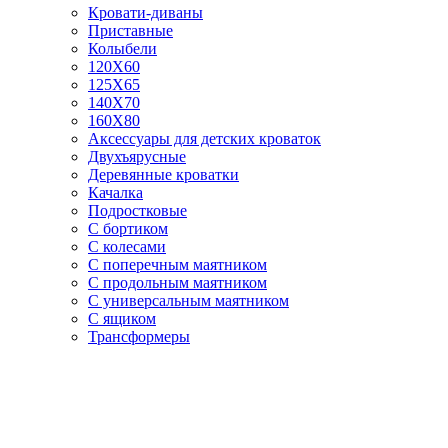
Кровати-диваны
Приставные
Колыбели
120Х60
125X65
140Х70
160Х80
Аксессуары для детских кроваток
Двухъярусные
Деревянные кроватки
Качалка
Подростковые
С бортиком
С колесами
С поперечным маятником
С продольным маятником
С универсальным маятником
С ящиком
Трансформеры