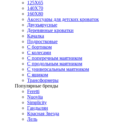
125X65
140Х70
160Х80
Аксессуары для детских кроваток
Двухъярусные
Деревянные кроватки
Качалка
Подростковые
С бортиком
С колесами
С поперечным маятником
С продольным маятником
С универсальным маятником
С ящиком
Трансформеры
Популярные бренды
Feretti
Nuovita
Simplicity
Гандылян
Красная Звезда
Лель