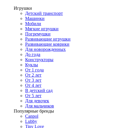
Игрушки
Детский транспорт
Машинки
Мобили
Мягкие игрушки
Погремушки
Развивающие игрушки
Развивающие коврики
Для новорожденных
До года
Конструкторы
Куклы
От 1 года
От 2 лет
От 3 лет
От 4 лет
В детский сад
От 5 лет
Для девочек
Для мальчиков
Популярные бренды
Canpol
Lubby
Tiny Love