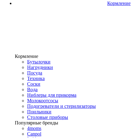
Кормление
Кормление
Бутылочки
Нагрудники
Посуда
Техника
Соски
Вода
Ниблеры для прикорма
Молокоотсосы
Подогреватели и стерилизаторы
Поильники
Столовые приборы
Популярные бренды
4moms
Canpol