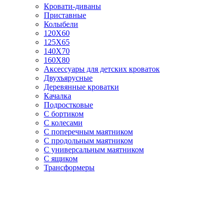
Кровати-диваны
Приставные
Колыбели
120Х60
125X65
140Х70
160Х80
Аксессуары для детских кроваток
Двухъярусные
Деревянные кроватки
Качалка
Подростковые
С бортиком
С колесами
С поперечным маятником
С продольным маятником
С универсальным маятником
С ящиком
Трансформеры