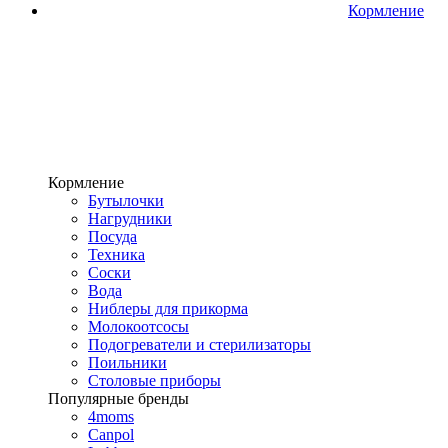
Кормление
Кормление
Бутылочки
Нагрудники
Посуда
Техника
Соски
Вода
Ниблеры для прикорма
Молокоотсосы
Подогреватели и стерилизаторы
Поильники
Столовые приборы
Популярные бренды
4moms
Canpol