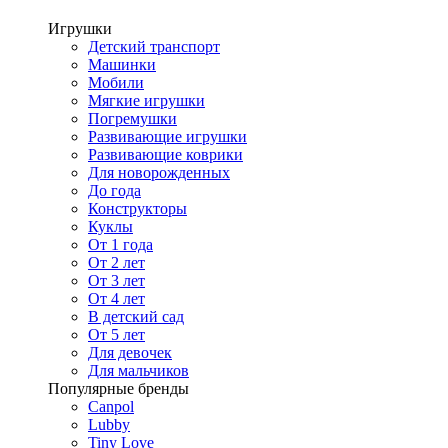
Игрушки
Детский транспорт
Машинки
Мобили
Мягкие игрушки
Погремушки
Развивающие игрушки
Развивающие коврики
Для новорожденных
До года
Конструкторы
Куклы
От 1 года
От 2 лет
От 3 лет
От 4 лет
В детский сад
От 5 лет
Для девочек
Для мальчиков
Популярные бренды
Canpol
Lubby
Tiny Love