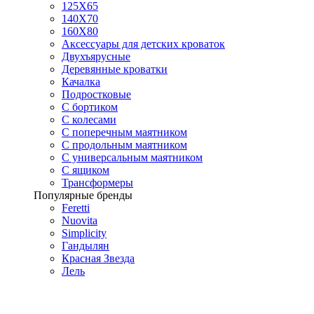
125X65
140Х70
160Х80
Аксессуары для детских кроваток
Двухъярусные
Деревянные кроватки
Качалка
Подростковые
С бортиком
С колесами
С поперечным маятником
С продольным маятником
С универсальным маятником
С ящиком
Трансформеры
Популярные бренды
Feretti
Nuovita
Simplicity
Гандылян
Красная Звезда
Лель