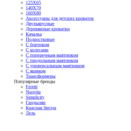
125X65
140Х70
160Х80
Аксессуары для детских кроваток
Двухъярусные
Деревянные кроватки
Качалка
Подростковые
С бортиком
С колесами
С поперечным маятником
С продольным маятником
С универсальным маятником
С ящиком
Трансформеры
Популярные бренды
Feretti
Nuovita
Simplicity
Гандылян
Красная Звезда
Лель