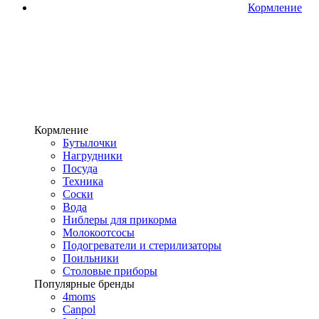
Кормление
Кормление
Бутылочки
Нагрудники
Посуда
Техника
Соски
Вода
Ниблеры для прикорма
Молокоотсосы
Подогреватели и стерилизаторы
Поильники
Столовые приборы
Популярные бренды
4moms
Canpol