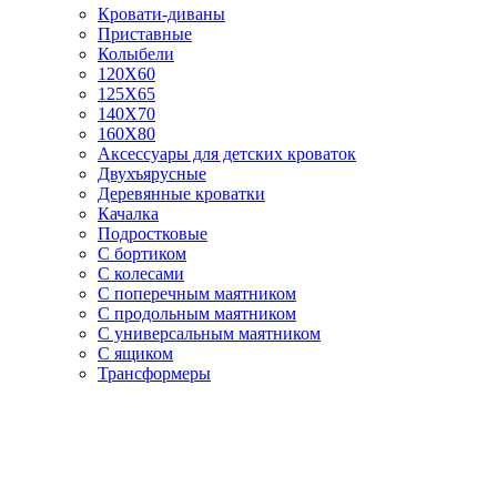
Кровати-диваны
Приставные
Колыбели
120Х60
125X65
140Х70
160Х80
Аксессуары для детских кроваток
Двухъярусные
Деревянные кроватки
Качалка
Подростковые
С бортиком
С колесами
С поперечным маятником
С продольным маятником
С универсальным маятником
С ящиком
Трансформеры