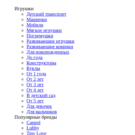
Игрушки
Детский транспорт
Машинки
Мобили
Мягкие игрушки
Погремушки
Развивающие игрушки
Развивающие коврики
Для новорожденных
До года
Конструкторы
Куклы
От 1 года
От 2 лет
От 3 лет
От 4 лет
В детский сад
От 5 лет
Для девочек
Для мальчиков
Популярные бренды
Canpol
Lubby
Tiny Love