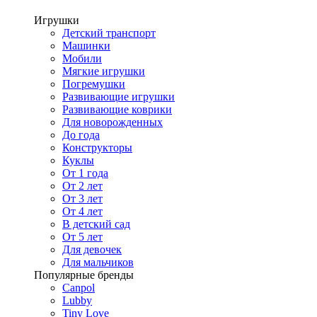
Игрушки
Детский транспорт
Машинки
Мобили
Мягкие игрушки
Погремушки
Развивающие игрушки
Развивающие коврики
Для новорожденных
До года
Конструкторы
Куклы
От 1 года
От 2 лет
От 3 лет
От 4 лет
В детский сад
От 5 лет
Для девочек
Для мальчиков
Популярные бренды
Canpol
Lubby
Tiny Love