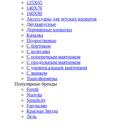
125X65
140Х70
160Х80
Аксессуары для детских кроваток
Двухъярусные
Деревянные кроватки
Качалка
Подростковые
С бортиком
С колесами
С поперечным маятником
С продольным маятником
С универсальным маятником
С ящиком
Трансформеры
Популярные бренды
Feretti
Nuovita
Simplicity
Гандылян
Красная Звезда
Лель