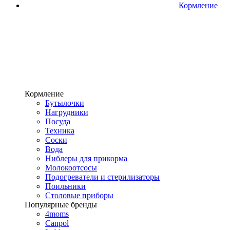
Кормление
Кормление
Бутылочки
Нагрудники
Посуда
Техника
Соски
Вода
Ниблеры для прикорма
Молокоотсосы
Подогреватели и стерилизаторы
Поильники
Столовые приборы
Популярные бренды
4moms
Canpol