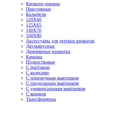
Кровати-диваны
Приставные
Колыбели
120Х60
125X65
140Х70
160Х80
Аксессуары для детских кроваток
Двухъярусные
Деревянные кроватки
Качалка
Подростковые
С бортиком
С колесами
С поперечным маятником
С продольным маятником
С универсальным маятником
С ящиком
Трансформеры