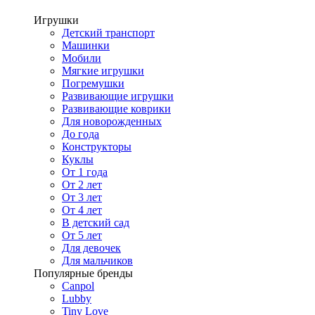
Игрушки
Детский транспорт
Машинки
Мобили
Мягкие игрушки
Погремушки
Развивающие игрушки
Развивающие коврики
Для новорожденных
До года
Конструкторы
Куклы
От 1 года
От 2 лет
От 3 лет
От 4 лет
В детский сад
От 5 лет
Для девочек
Для мальчиков
Популярные бренды
Canpol
Lubby
Tiny Love