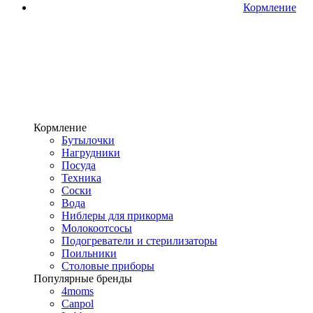
Кормление
Кормление
Бутылочки
Нагрудники
Посуда
Техника
Соски
Вода
Ниблеры для прикорма
Молокоотсосы
Подогреватели и стерилизаторы
Поильники
Столовые приборы
Популярные бренды
4moms
Canpol