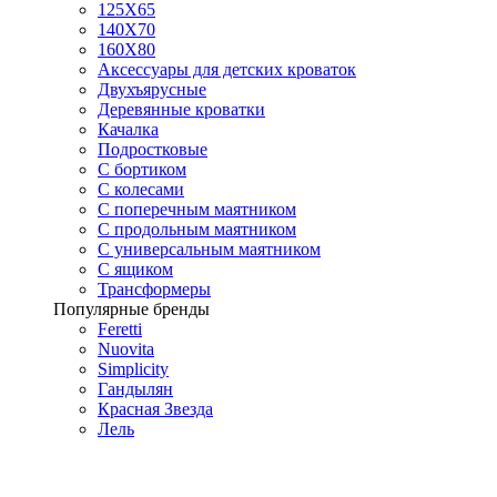
125X65
140Х70
160Х80
Аксессуары для детских кроваток
Двухъярусные
Деревянные кроватки
Качалка
Подростковые
С бортиком
С колесами
С поперечным маятником
С продольным маятником
С универсальным маятником
С ящиком
Трансформеры
Популярные бренды
Feretti
Nuovita
Simplicity
Гандылян
Красная Звезда
Лель