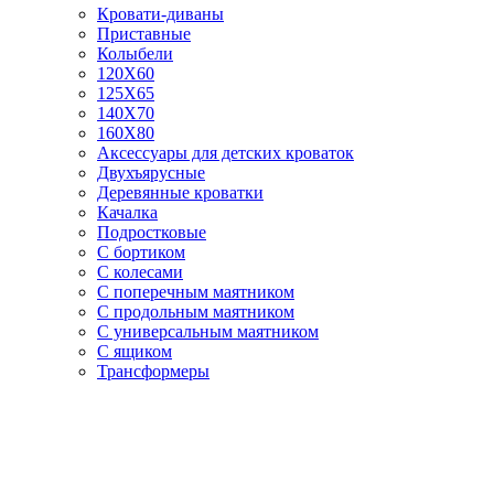
Кровати-диваны
Приставные
Колыбели
120Х60
125X65
140Х70
160Х80
Аксессуары для детских кроваток
Двухъярусные
Деревянные кроватки
Качалка
Подростковые
С бортиком
С колесами
С поперечным маятником
С продольным маятником
С универсальным маятником
С ящиком
Трансформеры