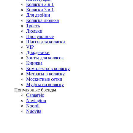
Коляски 2 в 1
Коляски 3 в 1
Для двойни
Коляска-люлька
Трость
Люльки
Прогулочные
Шасси для коляски
VIP
Дождевики
Зонты для колясок
Книжка
Комплекты в коляску
Матрасы в коляску
Москитные сетки
Муфты на коляску
Популярные бренды
Camarelo
Navington
Noordi
Nuovita