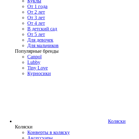
Куклы
От 1 года
От 2 лет
От 3 лет
От 4 лет
В детский сад
От 5 лет
Для девочек
Для мальчиков
Популярные бренды
Canpol
Lubby
Tiny Love
Курносики
Коляски
Коляски
Конверты в коляску
Аксессуары