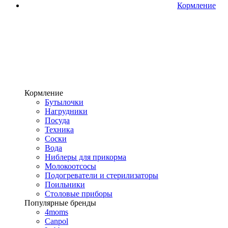
Кормление
Кормление
Бутылочки
Нагрудники
Посуда
Техника
Соски
Вода
Ниблеры для прикорма
Молокоотсосы
Подогреватели и стерилизаторы
Поильники
Столовые приборы
Популярные бренды
4moms
Canpol