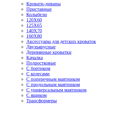
Кровати-диваны
Приставные
Колыбели
120Х60
125X65
140Х70
160Х80
Аксессуары для детских кроваток
Двухъярусные
Деревянные кроватки
Качалка
Подростковые
С бортиком
С колесами
С поперечным маятником
С продольным маятником
С универсальным маятником
С ящиком
Трансформеры