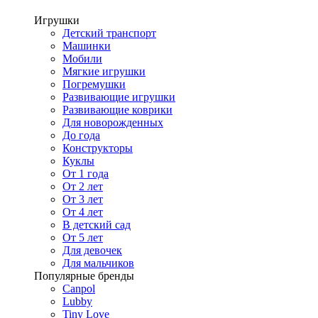
Игрушки
Детский транспорт
Машинки
Мобили
Мягкие игрушки
Погремушки
Развивающие игрушки
Развивающие коврики
Для новорожденных
До года
Конструкторы
Куклы
От 1 года
От 2 лет
От 3 лет
От 4 лет
В детский сад
От 5 лет
Для девочек
Для мальчиков
Популярные бренды
Canpol
Lubby
Tiny Love