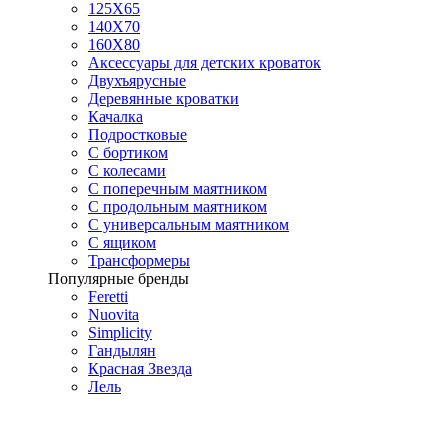
125X65
140Х70
160Х80
Аксессуары для детских кроваток
Двухъярусные
Деревянные кроватки
Качалка
Подростковые
С бортиком
С колесами
С поперечным маятником
С продольным маятником
С универсальным маятником
С ящиком
Трансформеры
Популярные бренды
Feretti
Nuovita
Simplicity
Гандылян
Красная Звезда
Лель