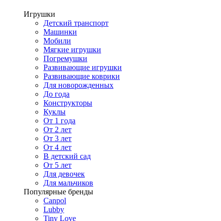
Игрушки
Детский транспорт
Машинки
Мобили
Мягкие игрушки
Погремушки
Развивающие игрушки
Развивающие коврики
Для новорожденных
До года
Конструкторы
Куклы
От 1 года
От 2 лет
От 3 лет
От 4 лет
В детский сад
От 5 лет
Для девочек
Для мальчиков
Популярные бренды
Canpol
Lubby
Tiny Love