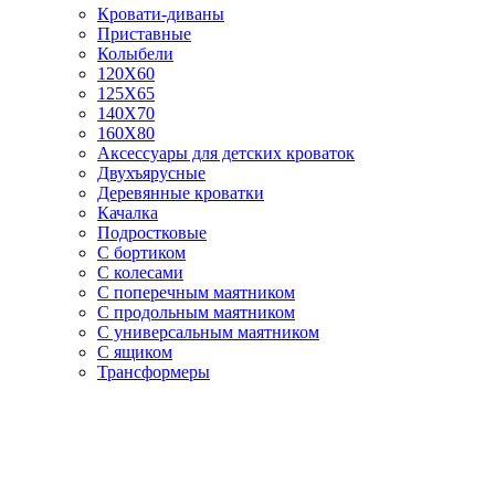
Кровати-диваны
Приставные
Колыбели
120Х60
125X65
140Х70
160Х80
Аксессуары для детских кроваток
Двухъярусные
Деревянные кроватки
Качалка
Подростковые
С бортиком
С колесами
С поперечным маятником
С продольным маятником
С универсальным маятником
С ящиком
Трансформеры