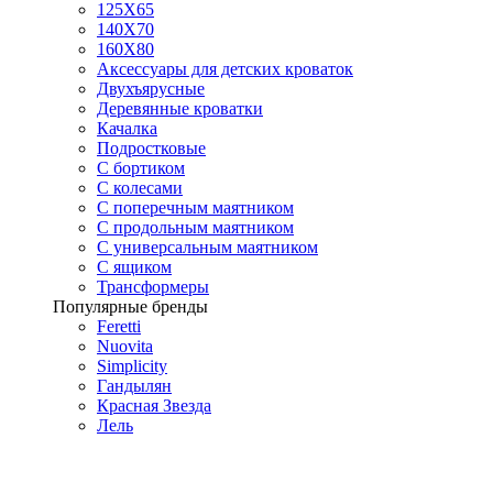
125X65
140Х70
160Х80
Аксессуары для детских кроваток
Двухъярусные
Деревянные кроватки
Качалка
Подростковые
С бортиком
С колесами
С поперечным маятником
С продольным маятником
С универсальным маятником
С ящиком
Трансформеры
Популярные бренды
Feretti
Nuovita
Simplicity
Гандылян
Красная Звезда
Лель