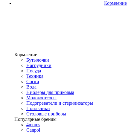
Кормление
Кормление
Бутылочки
Нагрудники
Посуда
Техника
Соски
Вода
Ниблеры для прикорма
Молокоотсосы
Подогреватели и стерилизаторы
Поильники
Столовые приборы
Популярные бренды
4moms
Canpol