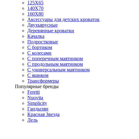
125X65
140Х70
160Х80
Аксессуары для детских кроваток
Двухъярусные
Деревянные кроватки
Качалка
Подростковые
С бортиком
С колесами
С поперечным маятником
С продольным маятником
С универсальным маятником
С ящиком
Трансформеры
Популярные бренды
Feretti
Nuovita
Simplicity
Гандылян
Красная Звезда
Лель