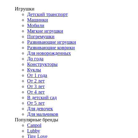
Игрушки
Детский транспорт
Машинки
Мобили
Мягкие игрушки
Погремушки
Развивающие игрушки
Развивающие коврики
Для новорожденных
До года
Конструкторы
Куклы
От 1 года
От 2 лет
От 3 лет
От 4 лет
В детский сад
От 5 лет
Для девочек
Для мальчиков
Популярные бренды
Canpol
Lubby
Tiny Love