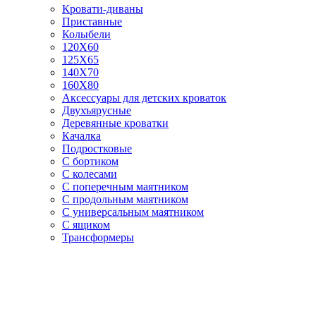
Кровати-диваны
Приставные
Колыбели
120Х60
125X65
140Х70
160Х80
Аксессуары для детских кроваток
Двухъярусные
Деревянные кроватки
Качалка
Подростковые
С бортиком
С колесами
С поперечным маятником
С продольным маятником
С универсальным маятником
С ящиком
Трансформеры