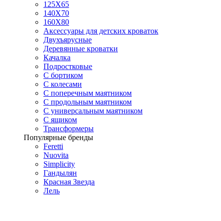
125X65
140Х70
160Х80
Аксессуары для детских кроваток
Двухъярусные
Деревянные кроватки
Качалка
Подростковые
С бортиком
С колесами
С поперечным маятником
С продольным маятником
С универсальным маятником
С ящиком
Трансформеры
Популярные бренды
Feretti
Nuovita
Simplicity
Гандылян
Красная Звезда
Лель