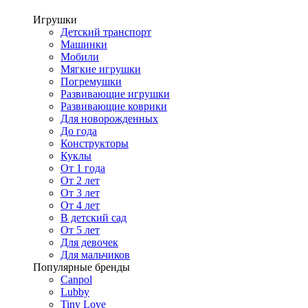
Игрушки
Детский транспорт
Машинки
Мобили
Мягкие игрушки
Погремушки
Развивающие игрушки
Развивающие коврики
Для новорожденных
До года
Конструкторы
Куклы
От 1 года
От 2 лет
От 3 лет
От 4 лет
В детский сад
От 5 лет
Для девочек
Для мальчиков
Популярные бренды
Canpol
Lubby
Tiny Love