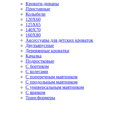
Кровати-диваны
Приставные
Колыбели
120Х60
125X65
140Х70
160Х80
Аксессуары для детских кроваток
Двухъярусные
Деревянные кроватки
Качалка
Подростковые
С бортиком
С колесами
С поперечным маятником
С продольным маятником
С универсальным маятником
С ящиком
Трансформеры