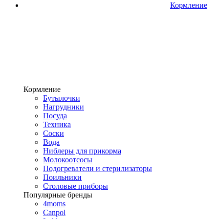
Кормление
Кормление
Бутылочки
Нагрудники
Посуда
Техника
Соски
Вода
Ниблеры для прикорма
Молокоотсосы
Подогреватели и стерилизаторы
Поильники
Столовые приборы
Популярные бренды
4moms
Canpol