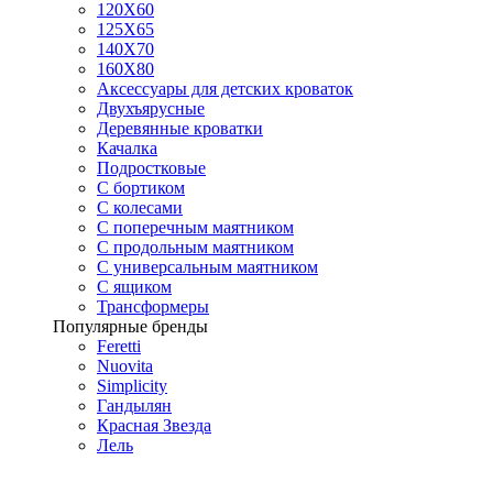
120Х60
125X65
140Х70
160Х80
Аксессуары для детских кроваток
Двухъярусные
Деревянные кроватки
Качалка
Подростковые
С бортиком
С колесами
С поперечным маятником
С продольным маятником
С универсальным маятником
С ящиком
Трансформеры
Популярные бренды
Feretti
Nuovita
Simplicity
Гандылян
Красная Звезда
Лель