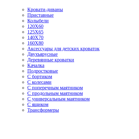
Кровати-диваны
Приставные
Колыбели
120Х60
125X65
140Х70
160Х80
Аксессуары для детских кроваток
Двухъярусные
Деревянные кроватки
Качалка
Подростковые
С бортиком
С колесами
С поперечным маятником
С продольным маятником
С универсальным маятником
С ящиком
Трансформеры