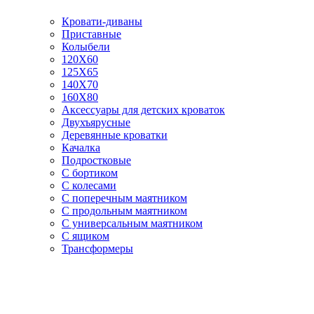
Кровати-диваны
Приставные
Колыбели
120Х60
125X65
140Х70
160Х80
Аксессуары для детских кроваток
Двухъярусные
Деревянные кроватки
Качалка
Подростковые
С бортиком
С колесами
С поперечным маятником
С продольным маятником
С универсальным маятником
С ящиком
Трансформеры