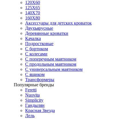
120Х60
125X65
140Х70
160Х80
Аксессуары для детских кроваток
Двухъярусные
Деревянные кроватки
Качалка
Подростковые
С бортиком
С колесами
С поперечным маятником
С продольным маятником
С универсальным маятником
С ящиком
Трансформеры
Популярные бренды
Feretti
Nuovita
Simplicity
Гандылян
Красная Звезда
Лель