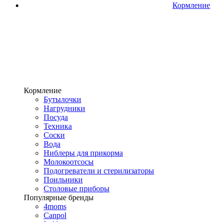
Кормление
Кормление
Бутылочки
Нагрудники
Посуда
Техника
Соски
Вода
Ниблеры для прикорма
Молокоотсосы
Подогреватели и стерилизаторы
Поильники
Столовые приборы
Популярные бренды
4moms
Canpol