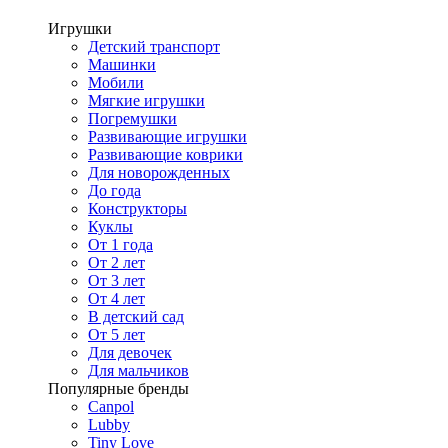
Игрушки
Детский транспорт
Машинки
Мобили
Мягкие игрушки
Погремушки
Развивающие игрушки
Развивающие коврики
Для новорожденных
До года
Конструкторы
Куклы
От 1 года
От 2 лет
От 3 лет
От 4 лет
В детский сад
От 5 лет
Для девочек
Для мальчиков
Популярные бренды
Canpol
Lubby
Tiny Love