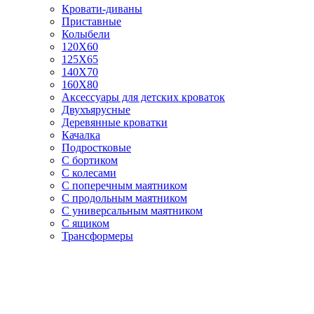
Кровати-диваны
Приставные
Колыбели
120Х60
125X65
140Х70
160Х80
Аксессуары для детских кроваток
Двухъярусные
Деревянные кроватки
Качалка
Подростковые
С бортиком
С колесами
С поперечным маятником
С продольным маятником
С универсальным маятником
С ящиком
Трансформеры