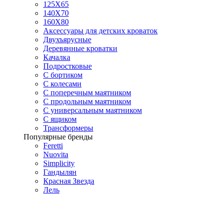
125X65
140Х70
160Х80
Аксессуары для детских кроваток
Двухъярусные
Деревянные кроватки
Качалка
Подростковые
С бортиком
С колесами
С поперечным маятником
С продольным маятником
С универсальным маятником
С ящиком
Трансформеры
Популярные бренды
Feretti
Nuovita
Simplicity
Гандылян
Красная Звезда
Лель