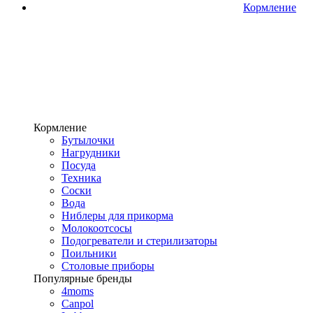
Кормление
Кормление
Бутылочки
Нагрудники
Посуда
Техника
Соски
Вода
Ниблеры для прикорма
Молокоотсосы
Подогреватели и стерилизаторы
Поильники
Столовые приборы
Популярные бренды
4moms
Canpol