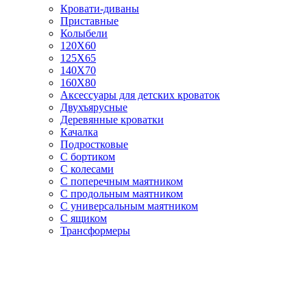
Кровати-диваны
Приставные
Колыбели
120Х60
125X65
140Х70
160Х80
Аксессуары для детских кроваток
Двухъярусные
Деревянные кроватки
Качалка
Подростковые
С бортиком
С колесами
С поперечным маятником
С продольным маятником
С универсальным маятником
С ящиком
Трансформеры