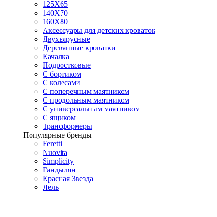
125X65
140Х70
160Х80
Аксессуары для детских кроваток
Двухъярусные
Деревянные кроватки
Качалка
Подростковые
С бортиком
С колесами
С поперечным маятником
С продольным маятником
С универсальным маятником
С ящиком
Трансформеры
Популярные бренды
Feretti
Nuovita
Simplicity
Гандылян
Красная Звезда
Лель