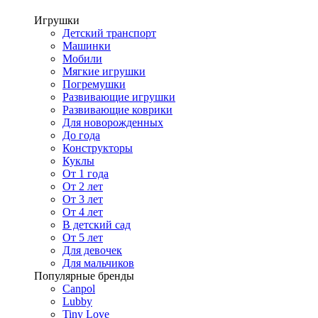
Игрушки
Детский транспорт
Машинки
Мобили
Мягкие игрушки
Погремушки
Развивающие игрушки
Развивающие коврики
Для новорожденных
До года
Конструкторы
Куклы
От 1 года
От 2 лет
От 3 лет
От 4 лет
В детский сад
От 5 лет
Для девочек
Для мальчиков
Популярные бренды
Canpol
Lubby
Tiny Love