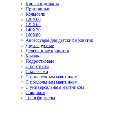
Кровати-диваны
Приставные
Колыбели
120Х60
125X65
140Х70
160Х80
Аксессуары для детских кроваток
Двухъярусные
Деревянные кроватки
Качалка
Подростковые
С бортиком
С колесами
С поперечным маятником
С продольным маятником
С универсальным маятником
С ящиком
Трансформеры