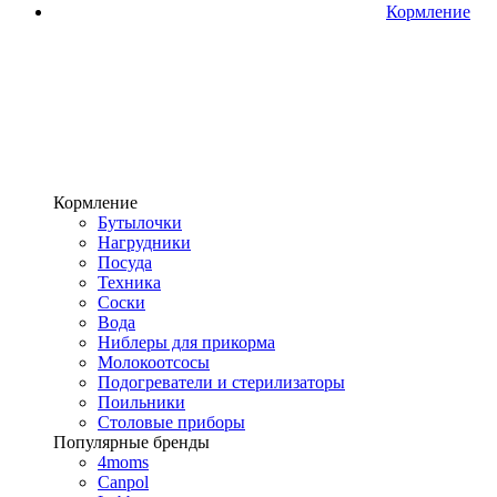
Кормление
Кормление
Бутылочки
Нагрудники
Посуда
Техника
Соски
Вода
Ниблеры для прикорма
Молокоотсосы
Подогреватели и стерилизаторы
Поильники
Столовые приборы
Популярные бренды
4moms
Canpol