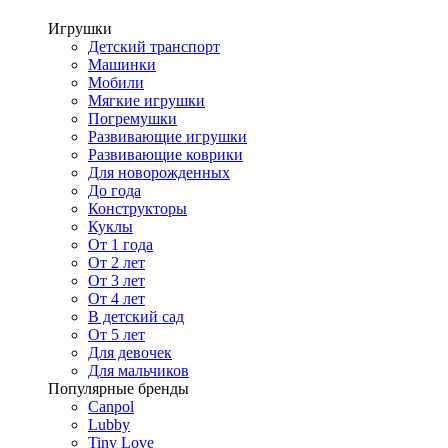
Игрушки
Детский транспорт
Машинки
Мобили
Мягкие игрушки
Погремушки
Развивающие игрушки
Развивающие коврики
Для новорожденных
До года
Конструкторы
Куклы
От 1 года
От 2 лет
От 3 лет
От 4 лет
В детский сад
От 5 лет
Для девочек
Для мальчиков
Популярные бренды
Canpol
Lubby
Tiny Love