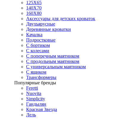
125X65
140Х70
160Х80
Аксессуары для детских кроваток
Двухъярусные
Деревянные кроватки
Качалка
Подростковые
С бортиком
С колесами
С поперечным маятником
С продольным маятником
С универсальным маятником
С ящиком
Трансформеры
Популярные бренды
Feretti
Nuovita
Simplicity
Гандылян
Красная Звезда
Лель