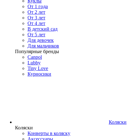
Куклы
От 1 года
От 2 лет
От 3 лет
От 4 лет
В детский сад
От 5 лет
Для девочек
Для мальчиков
Популярные бренды
Canpol
Lubby
Tiny Love
Курносики
Коляски
Коляски
Конверты в коляску
Аксессуары