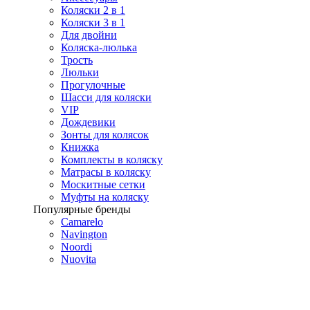
Коляски 2 в 1
Коляски 3 в 1
Для двойни
Коляска-люлька
Трость
Люльки
Прогулочные
Шасси для коляски
VIP
Дождевики
Зонты для колясок
Книжка
Комплекты в коляску
Матрасы в коляску
Москитные сетки
Муфты на коляску
Популярные бренды
Camarelo
Navington
Noordi
Nuovita