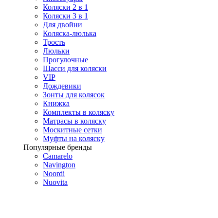
Коляски 2 в 1
Коляски 3 в 1
Для двойни
Коляска-люлька
Трость
Люльки
Прогулочные
Шасси для коляски
VIP
Дождевики
Зонты для колясок
Книжка
Комплекты в коляску
Матрасы в коляску
Москитные сетки
Муфты на коляску
Популярные бренды
Camarelo
Navington
Noordi
Nuovita