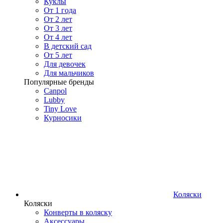
Куклы
От 1 года
От 2 лет
От 3 лет
От 4 лет
В детский сад
От 5 лет
Для девочек
Для мальчиков
Популярные бренды
Canpol
Lubby
Tiny Love
Курносики
Коляски
Коляски
Конверты в коляску
Аксессуары