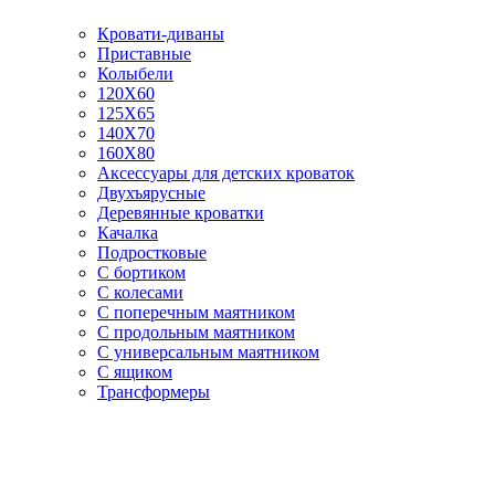
Кровати-диваны
Приставные
Колыбели
120Х60
125X65
140Х70
160Х80
Аксессуары для детских кроваток
Двухъярусные
Деревянные кроватки
Качалка
Подростковые
С бортиком
С колесами
С поперечным маятником
С продольным маятником
С универсальным маятником
С ящиком
Трансформеры