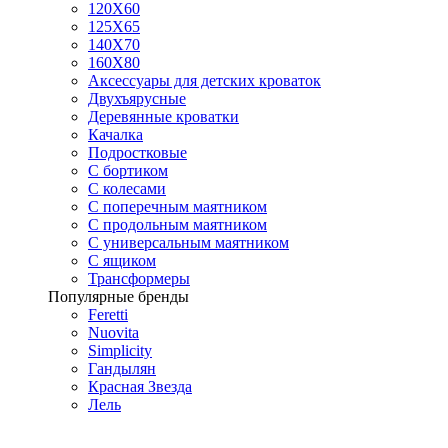
120Х60
125X65
140Х70
160Х80
Аксессуары для детских кроваток
Двухъярусные
Деревянные кроватки
Качалка
Подростковые
С бортиком
С колесами
С поперечным маятником
С продольным маятником
С универсальным маятником
С ящиком
Трансформеры
Популярные бренды
Feretti
Nuovita
Simplicity
Гандылян
Красная Звезда
Лель