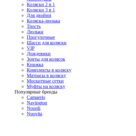
Коляски 2 в 1
Коляски 3 в 1
Для двойни
Коляска-люлька
Трость
Люльки
Прогулочные
Шасси для коляски
VIP
Дождевики
Зонты для колясок
Книжка
Комплекты в коляску
Матрасы в коляску
Москитные сетки
Муфты на коляску
Популярные бренды
Camarelo
Navington
Noordi
Nuovita