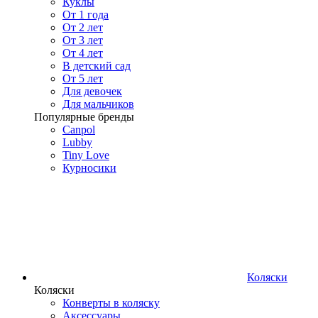
Куклы
От 1 года
От 2 лет
От 3 лет
От 4 лет
В детский сад
От 5 лет
Для девочек
Для мальчиков
Популярные бренды
Canpol
Lubby
Tiny Love
Курносики
Коляски
Коляски
Конверты в коляску
Аксессуары