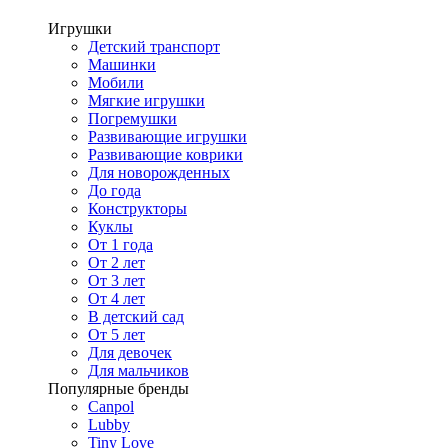
Игрушки
Детский транспорт
Машинки
Мобили
Мягкие игрушки
Погремушки
Развивающие игрушки
Развивающие коврики
Для новорожденных
До года
Конструкторы
Куклы
От 1 года
От 2 лет
От 3 лет
От 4 лет
В детский сад
От 5 лет
Для девочек
Для мальчиков
Популярные бренды
Canpol
Lubby
Tiny Love