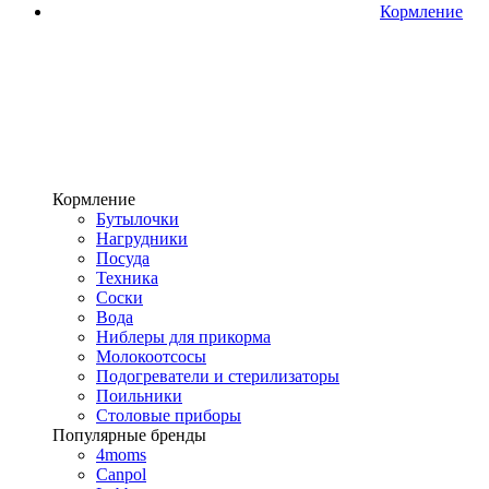
Кормление
Кормление
Бутылочки
Нагрудники
Посуда
Техника
Соски
Вода
Ниблеры для прикорма
Молокоотсосы
Подогреватели и стерилизаторы
Поильники
Столовые приборы
Популярные бренды
4moms
Canpol