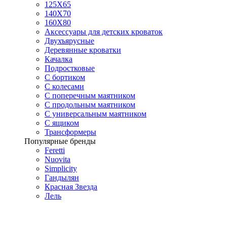
125X65
140Х70
160Х80
Аксессуары для детских кроваток
Двухъярусные
Деревянные кроватки
Качалка
Подростковые
С бортиком
С колесами
С поперечным маятником
С продольным маятником
С универсальным маятником
С ящиком
Трансформеры
Популярные бренды
Feretti
Nuovita
Simplicity
Гандылян
Красная Звезда
Лель