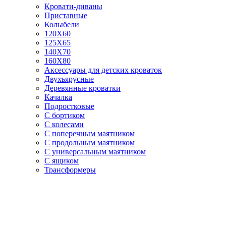
Кровати-диваны
Приставные
Колыбели
120Х60
125X65
140Х70
160Х80
Аксессуары для детских кроваток
Двухъярусные
Деревянные кроватки
Качалка
Подростковые
С бортиком
С колесами
С поперечным маятником
С продольным маятником
С универсальным маятником
С ящиком
Трансформеры