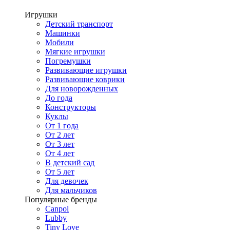
Игрушки
Детский транспорт
Машинки
Мобили
Мягкие игрушки
Погремушки
Развивающие игрушки
Развивающие коврики
Для новорожденных
До года
Конструкторы
Куклы
От 1 года
От 2 лет
От 3 лет
От 4 лет
В детский сад
От 5 лет
Для девочек
Для мальчиков
Популярные бренды
Canpol
Lubby
Tiny Love