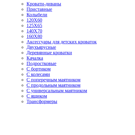
Кровати-диваны
Приставные
Колыбели
120Х60
125X65
140Х70
160Х80
Аксессуары для детских кроваток
Двухъярусные
Деревянные кроватки
Качалка
Подростковые
С бортиком
С колесами
С поперечным маятником
С продольным маятником
С универсальным маятником
С ящиком
Трансформеры