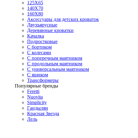
125X65
140Х70
160Х80
Аксессуары для детских кроваток
Двухъярусные
Деревянные кроватки
Качалка
Подростковые
С бортиком
С колесами
С поперечным маятником
С продольным маятником
С универсальным маятником
С ящиком
Трансформеры
Популярные бренды
Feretti
Nuovita
Simplicity
Гандылян
Красная Звезда
Лель