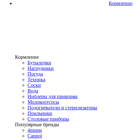
Кормление
Кормление
Бутылочки
Нагрудники
Посуда
Техника
Соски
Вода
Ниблеры для прикорма
Молокоотсосы
Подогреватели и стерилизаторы
Поильники
Столовые приборы
Популярные бренды
4moms
Canpol