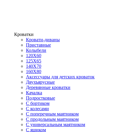
Кроватки
Кровати-диваны
Приставные
Колыбели
120Х60
125X65
140Х70
160Х80
Аксессуары для детских кроваток
Двухъярусные
Деревянные кроватки
Качалка
Подростковые
С бортиком
С колесами
С поперечным маятником
С продольным маятником
С универсальным маятником
С ящиком