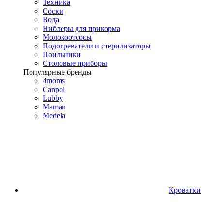
Техника
Соски
Вода
Ниблеры для прикорма
Молокоотсосы
Подогреватели и стерилизаторы
Поильники
Столовые приборы
Популярные бренды
4moms
Canpol
Lubby
Maman
Medela
Кроватки