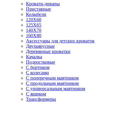
Кровати-диваны
Приставные
Колыбели
120Х60
125X65
140Х70
160Х80
Аксессуары для детских кроваток
Двухъярусные
Деревянные кроватки
Качалка
Подростковые
С бортиком
С колесами
С поперечным маятником
С продольным маятником
С универсальным маятником
С ящиком
Трансформеры