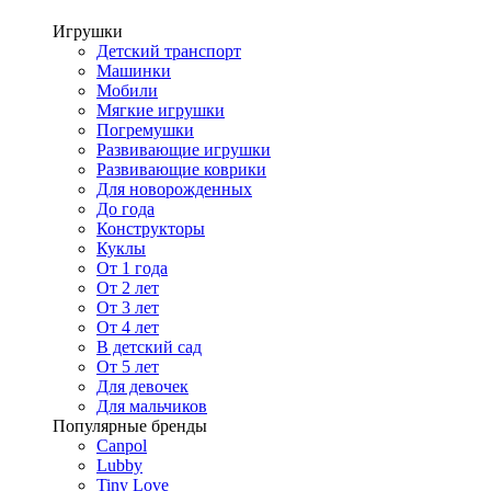
Игрушки
Детский транспорт
Машинки
Мобили
Мягкие игрушки
Погремушки
Развивающие игрушки
Развивающие коврики
Для новорожденных
До года
Конструкторы
Куклы
От 1 года
От 2 лет
От 3 лет
От 4 лет
В детский сад
От 5 лет
Для девочек
Для мальчиков
Популярные бренды
Canpol
Lubby
Tiny Love