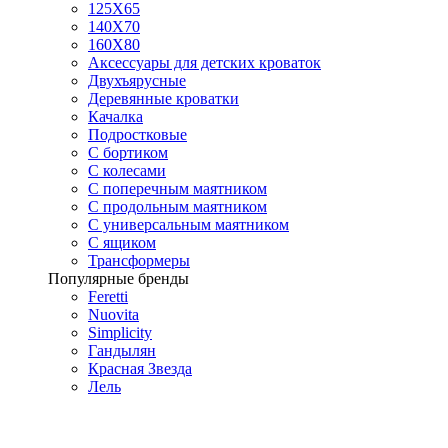
125X65
140Х70
160Х80
Аксессуары для детских кроваток
Двухъярусные
Деревянные кроватки
Качалка
Подростковые
С бортиком
С колесами
С поперечным маятником
С продольным маятником
С универсальным маятником
С ящиком
Трансформеры
Популярные бренды
Feretti
Nuovita
Simplicity
Гандылян
Красная Звезда
Лель