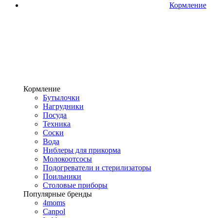
Кормление
Кормление
Бутылочки
Нагрудники
Посуда
Техника
Соски
Вода
Ниблеры для прикорма
Молокоотсосы
Подогреватели и стерилизаторы
Поильники
Столовые приборы
Популярные бренды
4moms
Canpol