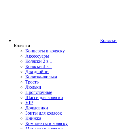
Коляски
Коляски
Конверты в коляску
Аксессуары
Коляски 2 в 1
Коляски 3 в 1
Для двойни
Коляска-люлька
Трость
Люльки
Прогулочные
Шасси для коляски
VIP
Дождевики
Зонты для колясок
Книжка
Комплекты в коляску
Матрасы в коляску