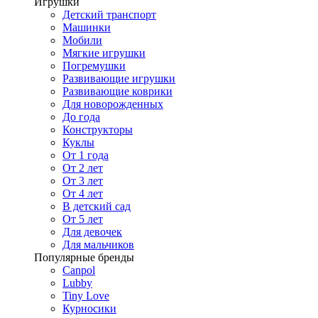
Игрушки
Детский транспорт
Машинки
Мобили
Мягкие игрушки
Погремушки
Развивающие игрушки
Развивающие коврики
Для новорожденных
До года
Конструкторы
Куклы
От 1 года
От 2 лет
От 3 лет
От 4 лет
В детский сад
От 5 лет
Для девочек
Для мальчиков
Популярные бренды
Canpol
Lubby
Tiny Love
Курносики