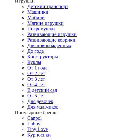
Игрушки
Детский транспорт
Машинки
Мобили
Мягкие игрушки
Погремушки
Развивающие игрушки
Развивающие коврики
Для новорожденных
До года
Конструкторы
Куклы
От 1 года
От 2 лет
От 3 лет
От 4 лет
В детский сад
От 5 лет
Для девочек
Для мальчиков
Популярные бренды
Canpol
Lubby
Tiny Love
Курносики