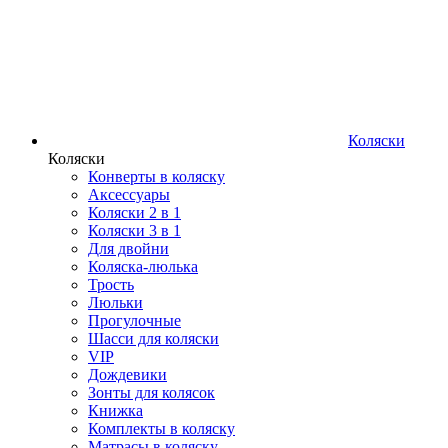
Коляски
Коляски
Конверты в коляску
Аксессуары
Коляски 2 в 1
Коляски 3 в 1
Для двойни
Коляска-люлька
Трость
Люльки
Прогулочные
Шасси для коляски
VIP
Дождевики
Зонты для колясок
Книжка
Комплекты в коляску
Матрасы в коляску