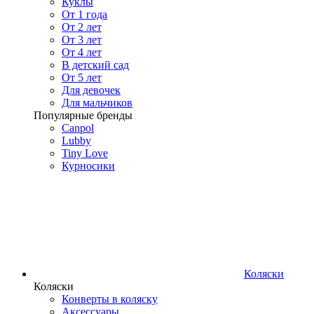
Куклы
От 1 года
От 2 лет
От 3 лет
От 4 лет
В детский сад
От 5 лет
Для девочек
Для мальчиков
Популярные бренды
Canpol
Lubby
Tiny Love
Курносики
Коляски
Коляски
Конверты в коляску
Аксессуары