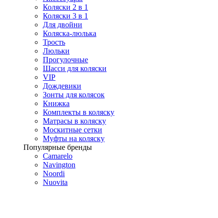
Коляски 2 в 1
Коляски 3 в 1
Для двойни
Коляска-люлька
Трость
Люльки
Прогулочные
Шасси для коляски
VIP
Дождевики
Зонты для колясок
Книжка
Комплекты в коляску
Матрасы в коляску
Москитные сетки
Муфты на коляску
Популярные бренды
Camarelo
Navington
Noordi
Nuovita