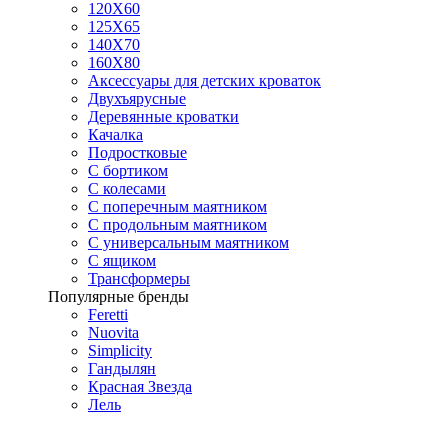
120Х60
125X65
140Х70
160Х80
Аксессуары для детских кроваток
Двухъярусные
Деревянные кроватки
Качалка
Подростковые
С бортиком
С колесами
С поперечным маятником
С продольным маятником
С универсальным маятником
С ящиком
Трансформеры
Популярные бренды
Feretti
Nuovita
Simplicity
Гандылян
Красная Звезда
Лель