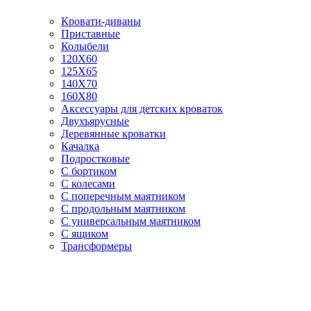
Кровати-диваны
Приставные
Колыбели
120Х60
125X65
140Х70
160Х80
Аксессуары для детских кроваток
Двухъярусные
Деревянные кроватки
Качалка
Подростковые
С бортиком
С колесами
С поперечным маятником
С продольным маятником
С универсальным маятником
С ящиком
Трансформеры