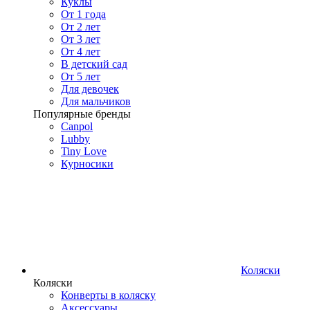
Куклы
От 1 года
От 2 лет
От 3 лет
От 4 лет
В детский сад
От 5 лет
Для девочек
Для мальчиков
Популярные бренды
Canpol
Lubby
Tiny Love
Курносики
Коляски
Коляски
Конверты в коляску
Аксессуары