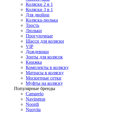
Коляски 2 в 1
Коляски 3 в 1
Для двойни
Коляска-люлька
Трость
Люльки
Прогулочные
Шасси для коляски
VIP
Дождевики
Зонты для колясок
Книжка
Комплекты в коляску
Матрасы в коляску
Москитные сетки
Муфты на коляску
Популярные бренды
Camarelo
Navington
Noordi
Nuovita