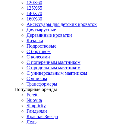
120Х60
125X65
140Х70
160Х80
Аксессуары для детских кроваток
Двухъярусные
Деревянные кроватки
Качалка
Подростковые
С бортиком
С колесами
С поперечным маятником
С продольным маятником
С универсальным маятником
С ящиком
Трансформеры
Популярные бренды
Feretti
Nuovita
Simplicity
Гандылян
Красная Звезда
Лель