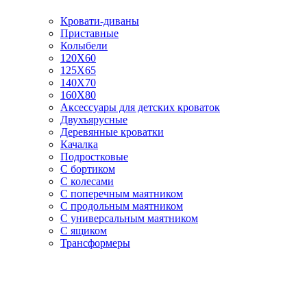
Кровати-диваны
Приставные
Колыбели
120Х60
125X65
140Х70
160Х80
Аксессуары для детских кроваток
Двухъярусные
Деревянные кроватки
Качалка
Подростковые
С бортиком
С колесами
С поперечным маятником
С продольным маятником
С универсальным маятником
С ящиком
Трансформеры