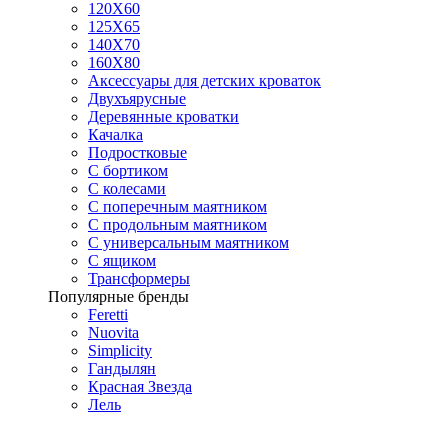
120Х60
125X65
140Х70
160Х80
Аксессуары для детских кроваток
Двухъярусные
Деревянные кроватки
Качалка
Подростковые
С бортиком
С колесами
С поперечным маятником
С продольным маятником
С универсальным маятником
С ящиком
Трансформеры
Популярные бренды
Feretti
Nuovita
Simplicity
Гандылян
Красная Звезда
Лель