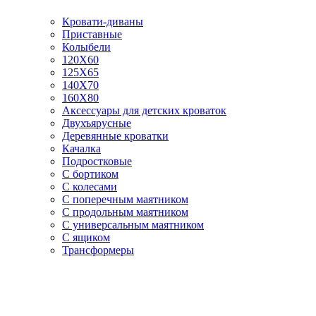
Кровати-диваны
Приставные
Колыбели
120Х60
125X65
140Х70
160Х80
Аксессуары для детских кроваток
Двухъярусные
Деревянные кроватки
Качалка
Подростковые
С бортиком
С колесами
С поперечным маятником
С продольным маятником
С универсальным маятником
С ящиком
Трансформеры