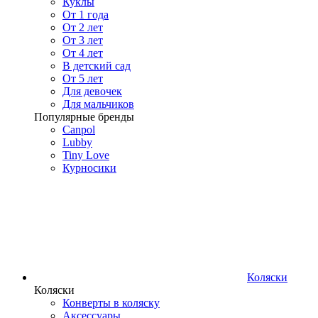
Куклы
От 1 года
От 2 лет
От 3 лет
От 4 лет
В детский сад
От 5 лет
Для девочек
Для мальчиков
Популярные бренды
Canpol
Lubby
Tiny Love
Курносики
Коляски
Коляски
Конверты в коляску
Аксессуары