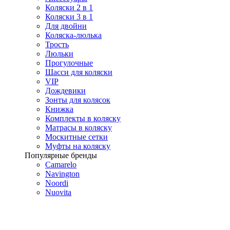
Коляски 2 в 1
Коляски 3 в 1
Для двойни
Коляска-люлька
Трость
Люльки
Прогулочные
Шасси для коляски
VIP
Дождевики
Зонты для колясок
Книжка
Комплекты в коляску
Матрасы в коляску
Москитные сетки
Муфты на коляску
Популярные бренды
Camarelo
Navington
Noordi
Nuovita