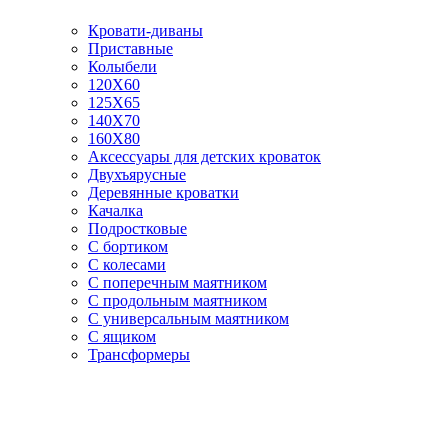
Кровати-диваны
Приставные
Колыбели
120Х60
125X65
140Х70
160Х80
Аксессуары для детских кроваток
Двухъярусные
Деревянные кроватки
Качалка
Подростковые
С бортиком
С колесами
С поперечным маятником
С продольным маятником
С универсальным маятником
С ящиком
Трансформеры