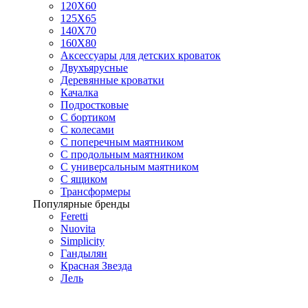
120Х60
125X65
140Х70
160Х80
Аксессуары для детских кроваток
Двухъярусные
Деревянные кроватки
Качалка
Подростковые
С бортиком
С колесами
С поперечным маятником
С продольным маятником
С универсальным маятником
С ящиком
Трансформеры
Популярные бренды
Feretti
Nuovita
Simplicity
Гандылян
Красная Звезда
Лель