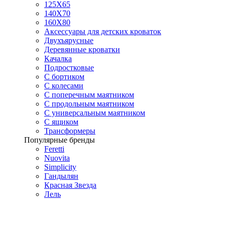
125X65
140Х70
160Х80
Аксессуары для детских кроваток
Двухъярусные
Деревянные кроватки
Качалка
Подростковые
С бортиком
С колесами
С поперечным маятником
С продольным маятником
С универсальным маятником
С ящиком
Трансформеры
Популярные бренды
Feretti
Nuovita
Simplicity
Гандылян
Красная Звезда
Лель