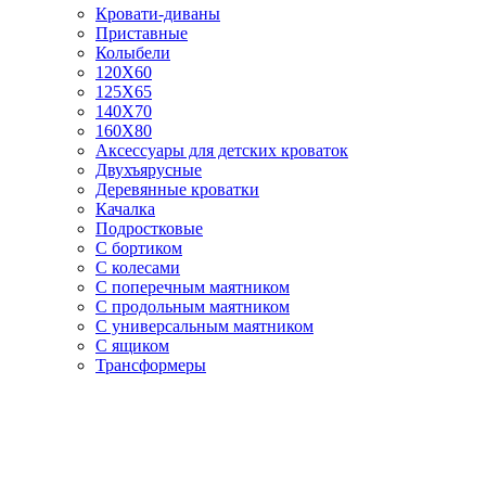
Кровати-диваны
Приставные
Колыбели
120Х60
125X65
140Х70
160Х80
Аксессуары для детских кроваток
Двухъярусные
Деревянные кроватки
Качалка
Подростковые
С бортиком
С колесами
С поперечным маятником
С продольным маятником
С универсальным маятником
С ящиком
Трансформеры