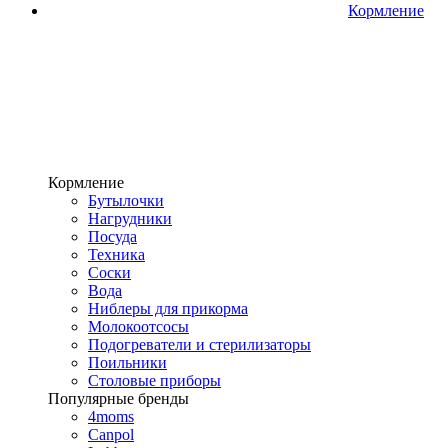
Кормление
Кормление
Бутылочки
Нагрудники
Посуда
Техника
Соски
Вода
Ниблеры для прикорма
Молокоотсосы
Подогреватели и стерилизаторы
Поильники
Столовые приборы
Популярные бренды
4moms
Canpol