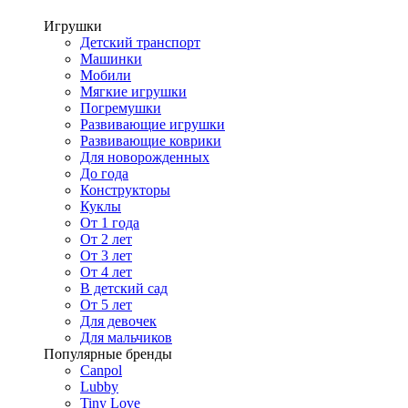
Игрушки
Детский транспорт
Машинки
Мобили
Мягкие игрушки
Погремушки
Развивающие игрушки
Развивающие коврики
Для новорожденных
До года
Конструкторы
Куклы
От 1 года
От 2 лет
От 3 лет
От 4 лет
В детский сад
От 5 лет
Для девочек
Для мальчиков
Популярные бренды
Canpol
Lubby
Tiny Love