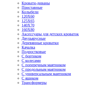
Кровати-диваны
Приставные
Колыбели
120Х60
125X65
140Х70
160Х80
Аксессуары для детских кроваток
Двухъярусные
Деревянные кроватки
Качалка
Подростковые
С бортиком
С колесами
С поперечным маятником
С продольным маятником
С универсальным маятником
С ящиком
Трансформеры