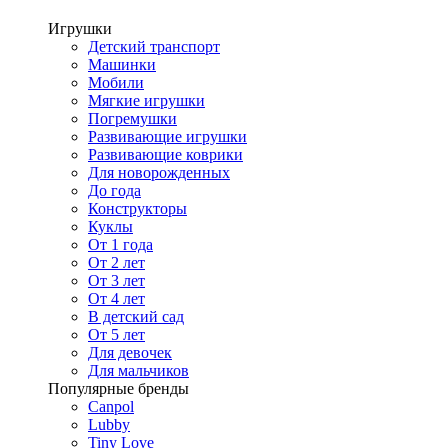
Игрушки
Детский транспорт
Машинки
Мобили
Мягкие игрушки
Погремушки
Развивающие игрушки
Развивающие коврики
Для новорожденных
До года
Конструкторы
Куклы
От 1 года
От 2 лет
От 3 лет
От 4 лет
В детский сад
От 5 лет
Для девочек
Для мальчиков
Популярные бренды
Canpol
Lubby
Tiny Love