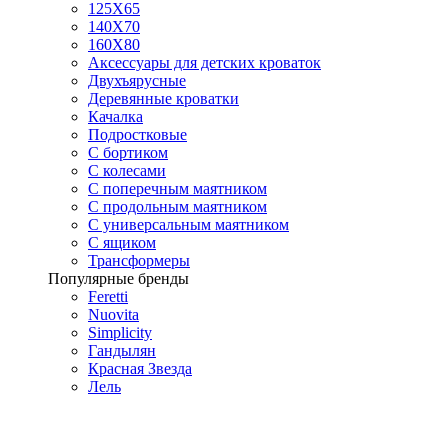
125X65
140Х70
160Х80
Аксессуары для детских кроваток
Двухъярусные
Деревянные кроватки
Качалка
Подростковые
С бортиком
С колесами
С поперечным маятником
С продольным маятником
С универсальным маятником
С ящиком
Трансформеры
Популярные бренды
Feretti
Nuovita
Simplicity
Гандылян
Красная Звезда
Лель