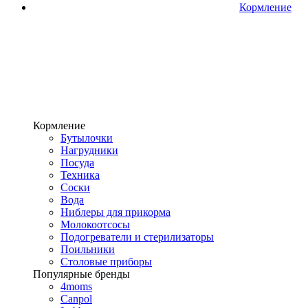
Кормление
Кормление
Бутылочки
Нагрудники
Посуда
Техника
Соски
Вода
Ниблеры для прикорма
Молокоотсосы
Подогреватели и стерилизаторы
Поильники
Столовые приборы
Популярные бренды
4moms
Canpol