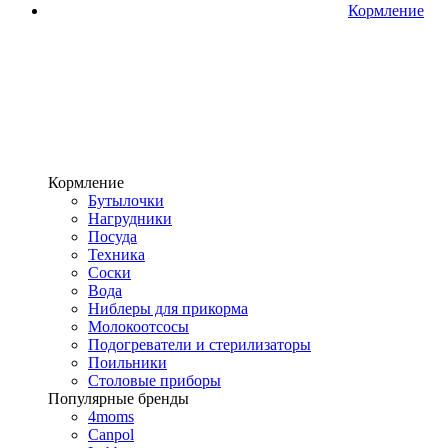
Кормление
Кормление
Бутылочки
Нагрудники
Посуда
Техника
Соски
Вода
Ниблеры для прикорма
Молокоотсосы
Подогреватели и стерилизаторы
Поильники
Столовые приборы
Популярные бренды
4moms
Canpol