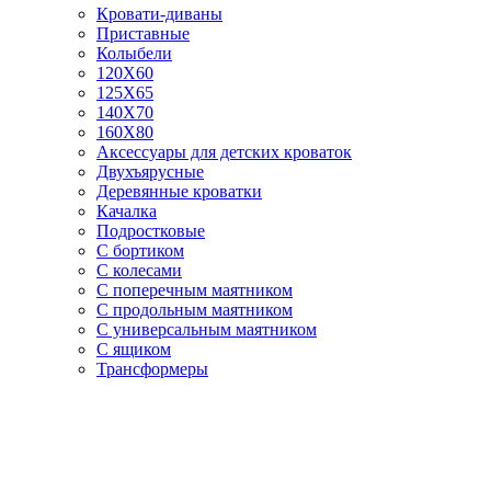
Кровати-диваны
Приставные
Колыбели
120Х60
125X65
140Х70
160Х80
Аксессуары для детских кроваток
Двухъярусные
Деревянные кроватки
Качалка
Подростковые
С бортиком
С колесами
С поперечным маятником
С продольным маятником
С универсальным маятником
С ящиком
Трансформеры