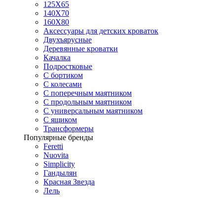
125X65
140Х70
160Х80
Аксессуары для детских кроваток
Двухъярусные
Деревянные кроватки
Качалка
Подростковые
С бортиком
С колесами
С поперечным маятником
С продольным маятником
С универсальным маятником
С ящиком
Трансформеры
Популярные бренды
Feretti
Nuovita
Simplicity
Гандылян
Красная Звезда
Лель