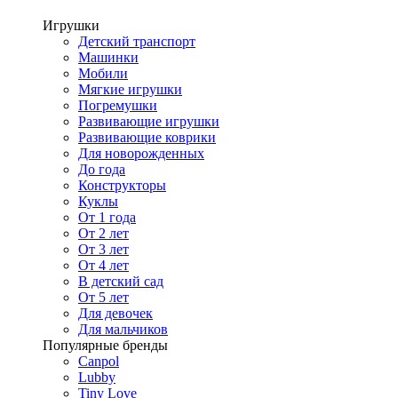
Игрушки
Детский транспорт
Машинки
Мобили
Мягкие игрушки
Погремушки
Развивающие игрушки
Развивающие коврики
Для новорожденных
До года
Конструкторы
Куклы
От 1 года
От 2 лет
От 3 лет
От 4 лет
В детский сад
От 5 лет
Для девочек
Для мальчиков
Популярные бренды
Canpol
Lubby
Tiny Love