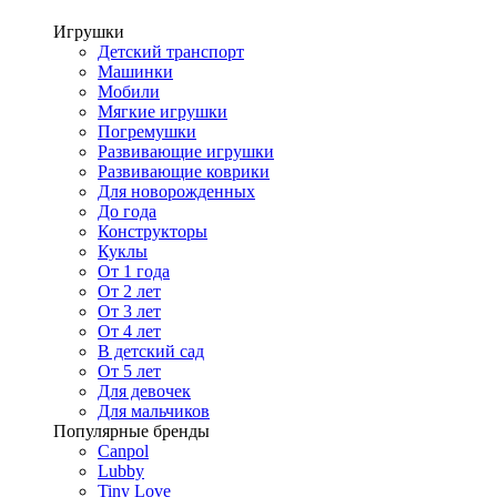
Игрушки
Детский транспорт
Машинки
Мобили
Мягкие игрушки
Погремушки
Развивающие игрушки
Развивающие коврики
Для новорожденных
До года
Конструкторы
Куклы
От 1 года
От 2 лет
От 3 лет
От 4 лет
В детский сад
От 5 лет
Для девочек
Для мальчиков
Популярные бренды
Canpol
Lubby
Tiny Love