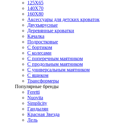
125X65
140Х70
160Х80
Аксессуары для детских кроваток
Двухъярусные
Деревянные кроватки
Качалка
Подростковые
С бортиком
С колесами
С поперечным маятником
С продольным маятником
С универсальным маятником
С ящиком
Трансформеры
Популярные бренды
Feretti
Nuovita
Simplicity
Гандылян
Красная Звезда
Лель