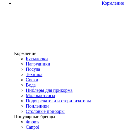
Кормление
Кормление
Бутылочки
Нагрудники
Посуда
Техника
Соски
Вода
Ниблеры для прикорма
Молокоотсосы
Подогреватели и стерилизаторы
Поильники
Столовые приборы
Популярные бренды
4moms
Canpol