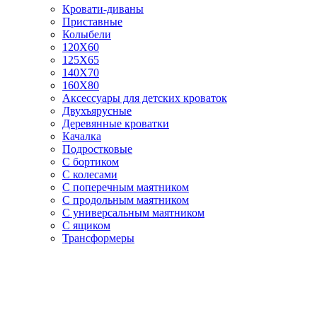
Кровати-диваны
Приставные
Колыбели
120Х60
125X65
140Х70
160Х80
Аксессуары для детских кроваток
Двухъярусные
Деревянные кроватки
Качалка
Подростковые
С бортиком
С колесами
С поперечным маятником
С продольным маятником
С универсальным маятником
С ящиком
Трансформеры