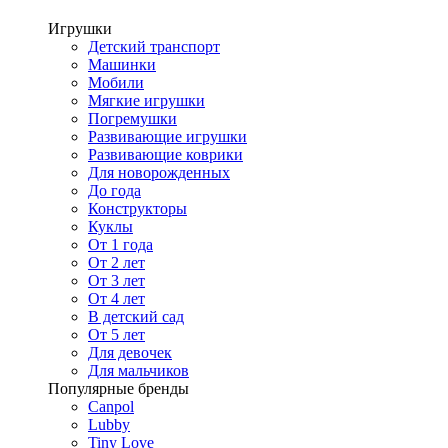
Игрушки
Детский транспорт
Машинки
Мобили
Мягкие игрушки
Погремушки
Развивающие игрушки
Развивающие коврики
Для новорожденных
До года
Конструкторы
Куклы
От 1 года
От 2 лет
От 3 лет
От 4 лет
В детский сад
От 5 лет
Для девочек
Для мальчиков
Популярные бренды
Canpol
Lubby
Tiny Love