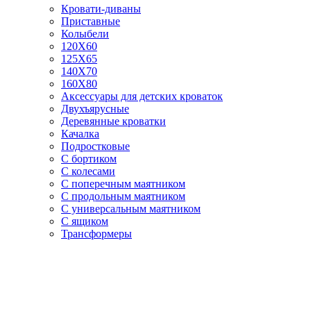
Кровати-диваны
Приставные
Колыбели
120Х60
125X65
140Х70
160Х80
Аксессуары для детских кроваток
Двухъярусные
Деревянные кроватки
Качалка
Подростковые
С бортиком
С колесами
С поперечным маятником
С продольным маятником
С универсальным маятником
С ящиком
Трансформеры