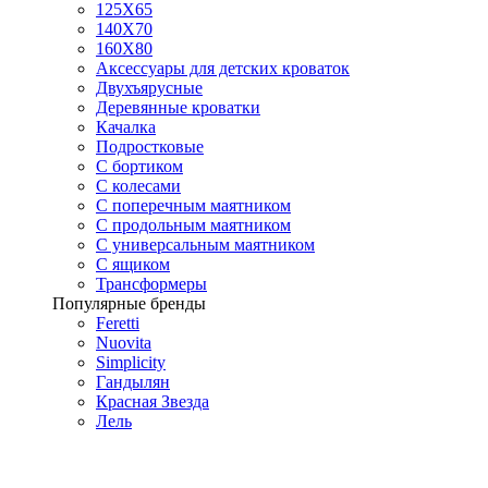
125X65
140Х70
160Х80
Аксессуары для детских кроваток
Двухъярусные
Деревянные кроватки
Качалка
Подростковые
С бортиком
С колесами
С поперечным маятником
С продольным маятником
С универсальным маятником
С ящиком
Трансформеры
Популярные бренды
Feretti
Nuovita
Simplicity
Гандылян
Красная Звезда
Лель