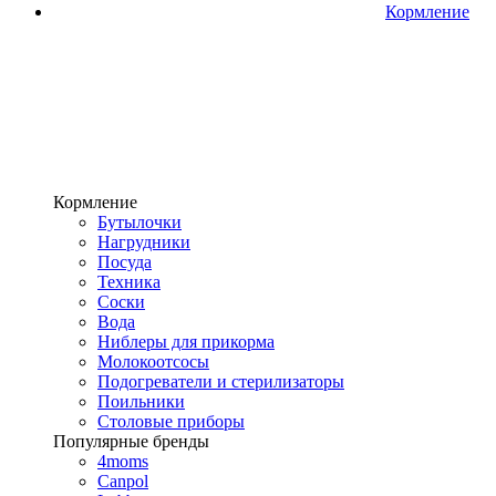
Кормление
Кормление
Бутылочки
Нагрудники
Посуда
Техника
Соски
Вода
Ниблеры для прикорма
Молокоотсосы
Подогреватели и стерилизаторы
Поильники
Столовые приборы
Популярные бренды
4moms
Canpol