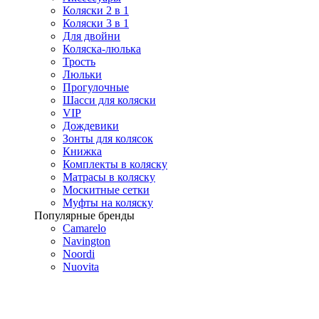
Коляски 2 в 1
Коляски 3 в 1
Для двойни
Коляска-люлька
Трость
Люльки
Прогулочные
Шасси для коляски
VIP
Дождевики
Зонты для колясок
Книжка
Комплекты в коляску
Матрасы в коляску
Москитные сетки
Муфты на коляску
Популярные бренды
Camarelo
Navington
Noordi
Nuovita