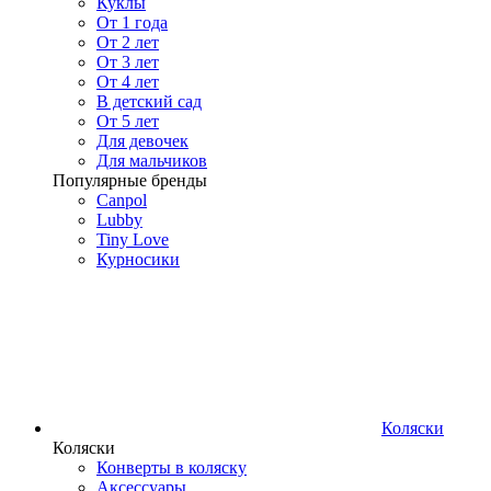
Куклы
От 1 года
От 2 лет
От 3 лет
От 4 лет
В детский сад
От 5 лет
Для девочек
Для мальчиков
Популярные бренды
Canpol
Lubby
Tiny Love
Курносики
Коляски
Коляски
Конверты в коляску
Аксессуары