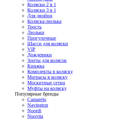
Коляски 2 в 1
Коляски 3 в 1
Для двойни
Коляска-люлька
Трость
Люльки
Прогулочные
Шасси для коляски
VIP
Дождевики
Зонты для колясок
Книжка
Комплекты в коляску
Матрасы в коляску
Москитные сетки
Муфты на коляску
Популярные бренды
Camarelo
Navington
Noordi
Nuovita