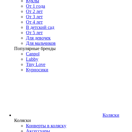
Куклы
От 1 года
От 2 лет
От 3 лет
От 4 лет
В детский сад
От 5 лет
Для девочек
Для мальчиков
Популярные бренды
Canpol
Lubby
Tiny Love
Курносики
Коляски
Коляски
Конверты в коляску
Аксессуары