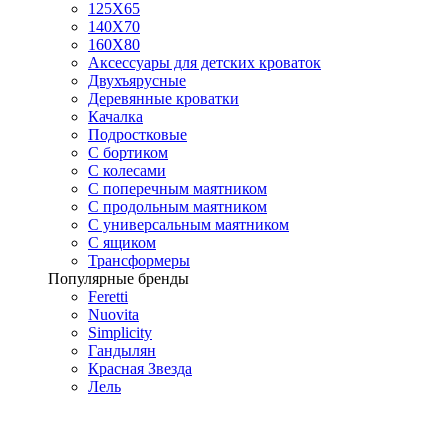
125X65
140Х70
160Х80
Аксессуары для детских кроваток
Двухъярусные
Деревянные кроватки
Качалка
Подростковые
С бортиком
С колесами
С поперечным маятником
С продольным маятником
С универсальным маятником
С ящиком
Трансформеры
Популярные бренды
Feretti
Nuovita
Simplicity
Гандылян
Красная Звезда
Лель