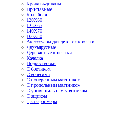
Кровати-диваны
Приставные
Колыбели
120Х60
125X65
140Х70
160Х80
Аксессуары для детских кроваток
Двухъярусные
Деревянные кроватки
Качалка
Подростковые
С бортиком
С колесами
С поперечным маятником
С продольным маятником
С универсальным маятником
С ящиком
Трансформеры