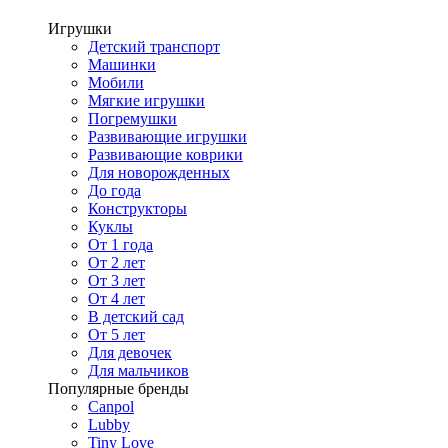
Игрушки
Детский транспорт
Машинки
Мобили
Мягкие игрушки
Погремушки
Развивающие игрушки
Развивающие коврики
Для новорожденных
До года
Конструкторы
Куклы
От 1 года
От 2 лет
От 3 лет
От 4 лет
В детский сад
От 5 лет
Для девочек
Для мальчиков
Популярные бренды
Canpol
Lubby
Tiny Love