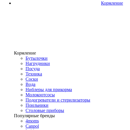
Кормление
Кормление
Бутылочки
Нагрудники
Посуда
Техника
Соски
Вода
Ниблеры для прикорма
Молокоотсосы
Подогреватели и стерилизаторы
Поильники
Столовые приборы
Популярные бренды
4moms
Canpol