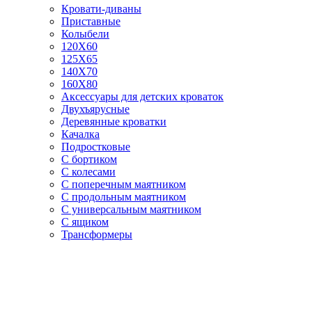
Кровати-диваны
Приставные
Колыбели
120Х60
125X65
140Х70
160Х80
Аксессуары для детских кроваток
Двухъярусные
Деревянные кроватки
Качалка
Подростковые
С бортиком
С колесами
С поперечным маятником
С продольным маятником
С универсальным маятником
С ящиком
Трансформеры