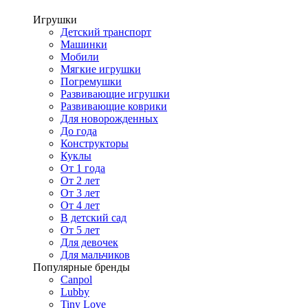
Игрушки
Детский транспорт
Машинки
Мобили
Мягкие игрушки
Погремушки
Развивающие игрушки
Развивающие коврики
Для новорожденных
До года
Конструкторы
Куклы
От 1 года
От 2 лет
От 3 лет
От 4 лет
В детский сад
От 5 лет
Для девочек
Для мальчиков
Популярные бренды
Canpol
Lubby
Tiny Love