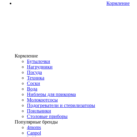
Кормление
Кормление
Бутылочки
Нагрудники
Посуда
Техника
Соски
Вода
Ниблеры для прикорма
Молокоотсосы
Подогреватели и стерилизаторы
Поильники
Столовые приборы
Популярные бренды
4moms
Canpol