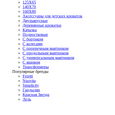
125X65
140Х70
160Х80
Аксессуары для детских кроваток
Двухъярусные
Деревянные кроватки
Качалка
Подростковые
С бортиком
С колесами
С поперечным маятником
С продольным маятником
С универсальным маятником
С ящиком
Трансформеры
Популярные бренды
Feretti
Nuovita
Simplicity
Гандылян
Красная Звезда
Лель