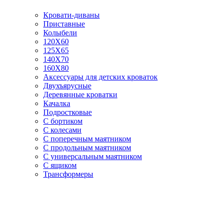
Кровати-диваны
Приставные
Колыбели
120Х60
125X65
140Х70
160Х80
Аксессуары для детских кроваток
Двухъярусные
Деревянные кроватки
Качалка
Подростковые
С бортиком
С колесами
С поперечным маятником
С продольным маятником
С универсальным маятником
С ящиком
Трансформеры