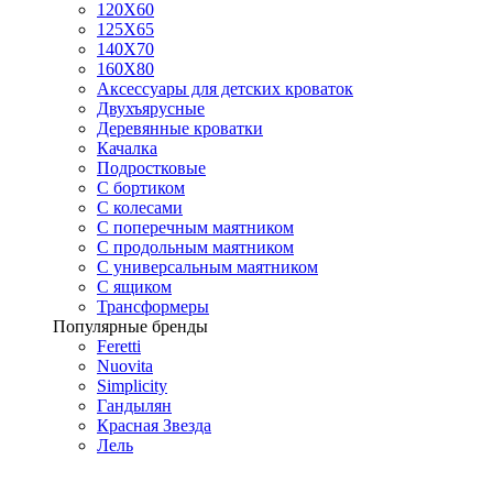
120Х60
125X65
140Х70
160Х80
Аксессуары для детских кроваток
Двухъярусные
Деревянные кроватки
Качалка
Подростковые
С бортиком
С колесами
С поперечным маятником
С продольным маятником
С универсальным маятником
С ящиком
Трансформеры
Популярные бренды
Feretti
Nuovita
Simplicity
Гандылян
Красная Звезда
Лель