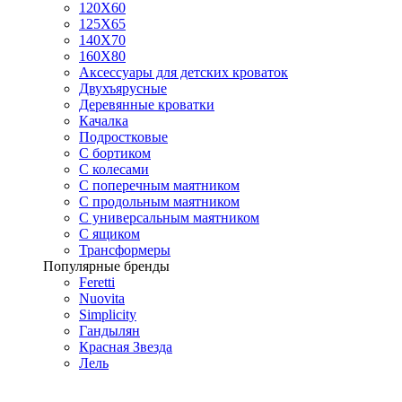
120Х60
125X65
140Х70
160Х80
Аксессуары для детских кроваток
Двухъярусные
Деревянные кроватки
Качалка
Подростковые
С бортиком
С колесами
С поперечным маятником
С продольным маятником
С универсальным маятником
С ящиком
Трансформеры
Популярные бренды
Feretti
Nuovita
Simplicity
Гандылян
Красная Звезда
Лель