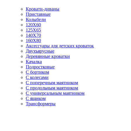
Кровати-диваны
Приставные
Колыбели
120Х60
125X65
140Х70
160Х80
Аксессуары для детских кроваток
Двухъярусные
Деревянные кроватки
Качалка
Подростковые
С бортиком
С колесами
С поперечным маятником
С продольным маятником
С универсальным маятником
С ящиком
Трансформеры