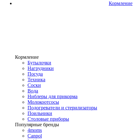
Кормление
Кормление
Бутылочки
Нагрудники
Посуда
Техника
Соски
Вода
Ниблеры для прикорма
Молокоотсосы
Подогреватели и стерилизаторы
Поильники
Столовые приборы
Популярные бренды
4moms
Canpol