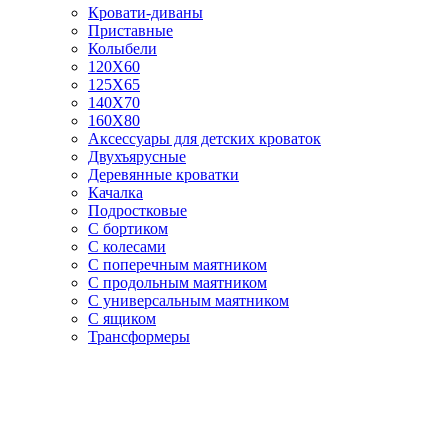
Кровати-диваны
Приставные
Колыбели
120Х60
125X65
140Х70
160Х80
Аксессуары для детских кроваток
Двухъярусные
Деревянные кроватки
Качалка
Подростковые
С бортиком
С колесами
С поперечным маятником
С продольным маятником
С универсальным маятником
С ящиком
Трансформеры