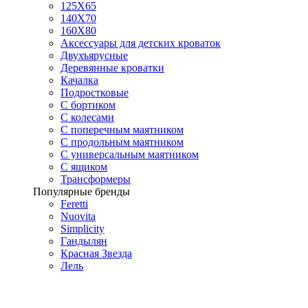
125X65
140Х70
160Х80
Аксессуары для детских кроваток
Двухъярусные
Деревянные кроватки
Качалка
Подростковые
С бортиком
С колесами
С поперечным маятником
С продольным маятником
С универсальным маятником
С ящиком
Трансформеры
Популярные бренды
Feretti
Nuovita
Simplicity
Гандылян
Красная Звезда
Лель