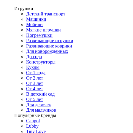
Игрушки
Детский транспорт
Машинки
Мобили
Мягкие игрушки
Погремушки
Развивающие игрушки
Развивающие коврики
Для новорожденных
До года
Конструкторы
Куклы
От 1 года
От 2 лет
От 3 лет
От 4 лет
В детский сад
От 5 лет
Для девочек
Для мальчиков
Популярные бренды
Canpol
Lubby
Tiny Love