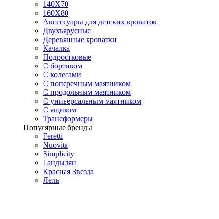
140Х70
160Х80
Аксессуары для детских кроваток
Двухъярусные
Деревянные кроватки
Качалка
Подростковые
С бортиком
С колесами
С поперечным маятником
С продольным маятником
С универсальным маятником
С ящиком
Трансформеры
Популярные бренды
Feretti
Nuovita
Simplicity
Гандылян
Красная Звезда
Лель