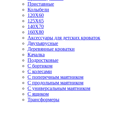
Приставные
Колыбели
120Х60
125X65
140Х70
160Х80
Аксессуары для детских кроваток
Двухъярусные
Деревянные кроватки
Качалка
Подростковые
С бортиком
С колесами
С поперечным маятником
С продольным маятником
С универсальным маятником
С ящиком
Трансформеры