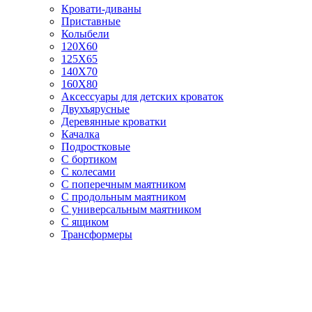
Кровати-диваны
Приставные
Колыбели
120Х60
125X65
140Х70
160Х80
Аксессуары для детских кроваток
Двухъярусные
Деревянные кроватки
Качалка
Подростковые
С бортиком
С колесами
С поперечным маятником
С продольным маятником
С универсальным маятником
С ящиком
Трансформеры