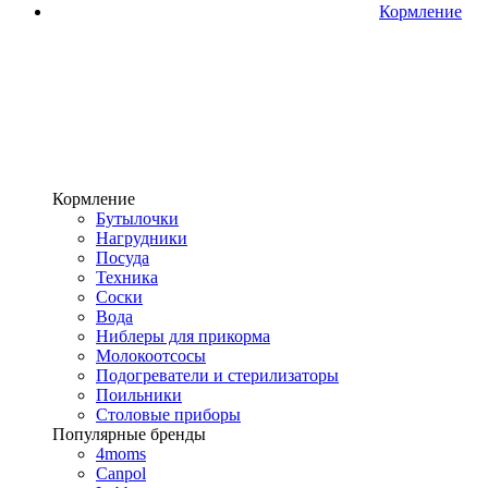
Кормление
Кормление
Бутылочки
Нагрудники
Посуда
Техника
Соски
Вода
Ниблеры для прикорма
Молокоотсосы
Подогреватели и стерилизаторы
Поильники
Столовые приборы
Популярные бренды
4moms
Canpol