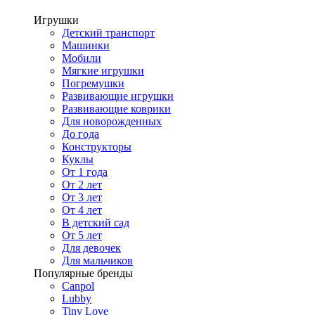
Игрушки
Детский транспорт
Машинки
Мобили
Мягкие игрушки
Погремушки
Развивающие игрушки
Развивающие коврики
Для новорожденных
До года
Конструкторы
Куклы
От 1 года
От 2 лет
От 3 лет
От 4 лет
В детский сад
От 5 лет
Для девочек
Для мальчиков
Популярные бренды
Canpol
Lubby
Tiny Love