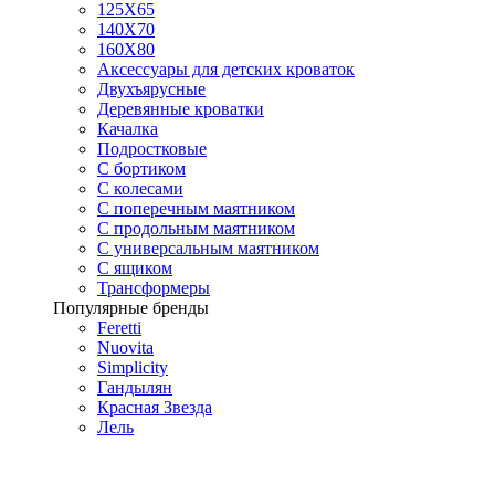
125X65
140Х70
160Х80
Аксессуары для детских кроваток
Двухъярусные
Деревянные кроватки
Качалка
Подростковые
С бортиком
С колесами
С поперечным маятником
С продольным маятником
С универсальным маятником
С ящиком
Трансформеры
Популярные бренды
Feretti
Nuovita
Simplicity
Гандылян
Красная Звезда
Лель